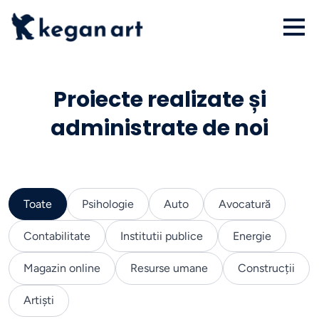
Proiecte realizate și
administrate de noi
Toate
Psihologie
Auto
Avocatură
Contabilitate
Institutii publice
Energie
Magazin online
Resurse umane
Construcții
Artiști